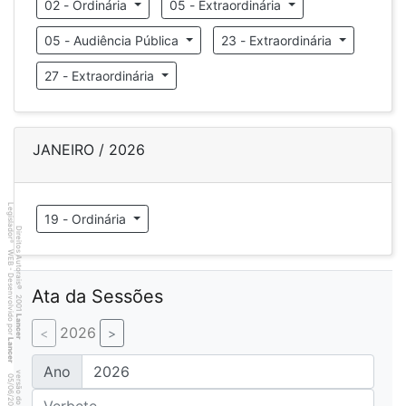
02 - Ordinária
05 - Extraordinária
05 - Audiência Pública
23 - Extraordinária
27 - Extraordinária
JANEIRO / 2026
Legislador
19 - Ordinária
Direitos Autorais
®
WEB - Desenvolvido por
©
Ata da Sessões
2001
Lancer
2026
Lancer
Ano
8
9
4
:3
9
0
5
/
0
6
/
2
0
2
6