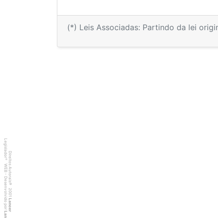
(*) Leis Associadas: Partindo da lei orig
Legislador
Direitos Autorais
®
WEB - Desenvolvido por
©
2001
Lancer
Lancer