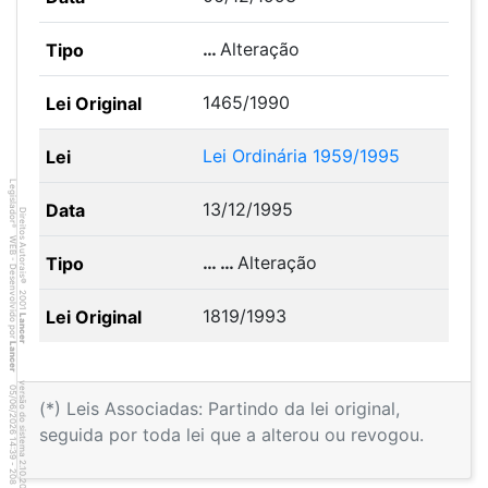
…
Alteração
1465/1990
Lei Ordinária 1959/1995
Legislador
13/12/1995
Direitos Autorais
®
WEB - Desenvolvido por
… …
Alteração
©
2001
1819/1993
Lancer
Lancer
versão do sistema 2.10.20
0
8
4
:3
9
0
5
/
0
6
/
2
0
2
6
(*) Leis Associadas: Partindo da lei original,
seguida por toda lei que a alterou ou revogou.
1
-
2