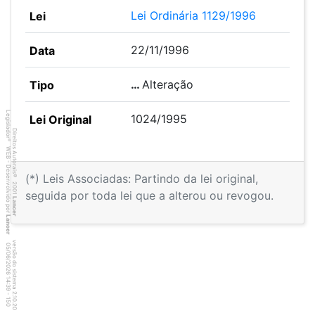
Lei Ordinária 1129/1996
22/11/1996
…
Alteração
Legislador
1024/1995
Direitos Autorais
®
WEB - Desenvolvido por
(*) Leis Associadas: Partindo da lei original,
©
2001
seguida por toda lei que a alterou ou revogou.
Lancer
Lancer
versão do sistema 2.10.20
5
0
4
:3
9
0
5
/
0
6
/
2
0
2
6
1
-
1