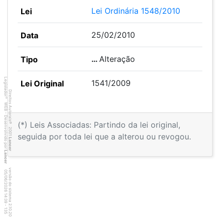
Lei Ordinária 1548/2010
25/02/2010
…
Alteração
Legislador
1541/2009
Direitos Autorais
®
WEB - Desenvolvido por
(*) Leis Associadas: Partindo da lei original,
©
2001
seguida por toda lei que a alterou ou revogou.
Lancer
Lancer
versão do sistema 2.10.20
3
5
4
:3
9
0
5
/
0
6
/
2
0
2
6
1
-
1