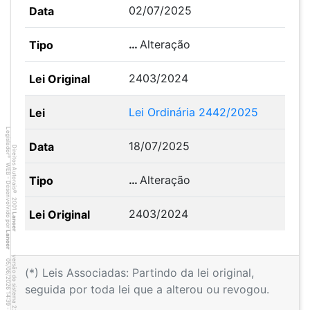
02/07/2025
…
Alteração
2403/2024
Lei Ordinária 2442/2025
Legislador
18/07/2025
Direitos Autorais
®
WEB - Desenvolvido por
…
Alteração
©
2001
2403/2024
Lancer
Lancer
versão do sistema 2.10.20
9
1
4
:3
9
0
5
/
0
6
/
2
0
2
6
(*) Leis Associadas: Partindo da lei original,
seguida por toda lei que a alterou ou revogou.
1
-