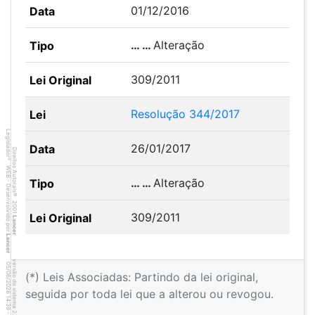
01/12/2016
… …
Alteração
309/2011
Resolução 344/2017
Legislador
26/01/2017
Direitos Autorais
®
WEB - Desenvolvido por
… …
Alteração
©
2001
309/2011
Lancer
Lancer
versão do sistema 2.10.20
3
3
4
:3
9
0
5
/
0
6
/
2
0
2
6
(*) Leis Associadas: Partindo da lei original,
seguida por toda lei que a alterou ou revogou.
1
-