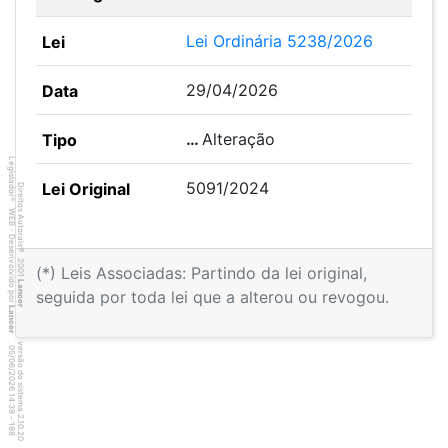
Lei Ordinária 5238/2026
29/04/2026
…
Alteração
Legislador
5091/2024
Direitos Autorais
®
WEB - Desenvolvido por
©
2001
(*) Leis Associadas: Partindo da lei original,
Lancer
seguida por toda lei que a alterou ou revogou.
Lancer
versão do sistema 2.10.20
8
8
4
:3
9
0
5
/
0
6
/
2
0
2
6
1
-
1