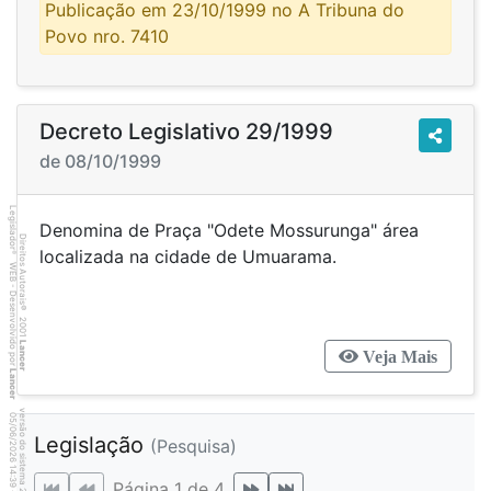
Publicação em 23/10/1999 no A Tribuna do
Povo nro. 7410
Decreto Legislativo 29/1999
de 08/10/1999
Legislador
Denomina de Praça "Odete Mossurunga" área
Direitos Autorais
localizada na cidade de Umuarama.
®
WEB - Desenvolvido por
©
2001
Lancer
Veja Mais
Lancer
versão do sistema 2.10.20
8
3
4
:3
9
0
5
/
0
6
/
2
0
2
6
Legislação
(Pesquisa)
1
Página 1 de 4