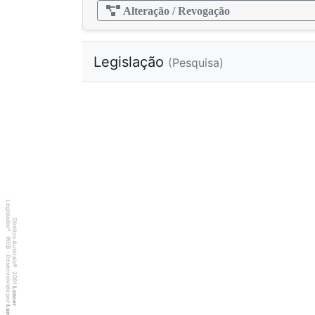
Alteração / Revogação
Legislação
(Pesquisa)
Legislador
Direitos Autorais
®
WEB - Desenvolvido por
©
2001
Lancer
Lancer