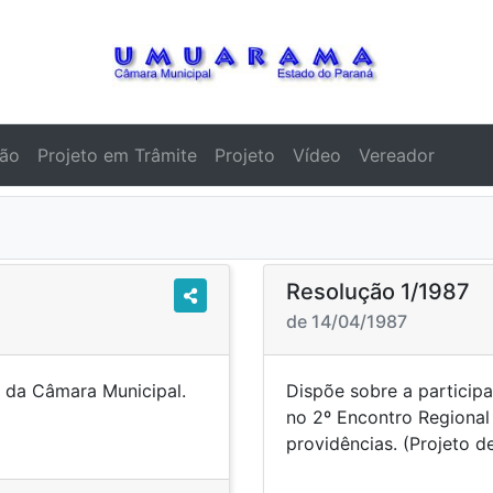
ção
Projeto em Trâmite
Projeto
Vídeo
Vereador
Resolução 1/1987
de 14/04/1987
o da Câmara Municipal.
Dispõe sobre a partici
o nº 06/87).
no 2º Encontro Regional
providências. (Projeto d