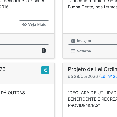
 à Senhora Ana Fischer
"Concede o título de Hon
ução nº 002/2016"
Buona Gente, nos t
Veja Mais
Imagem
1
Votação
026
Projeto de Lei Ordi
de 28/05/2026 (
Lei nº 
E DÁ OUTRAS
“DECLARA DE UTILIDAD
CIAS"
BENEFICENTE E RECREA
PROVI