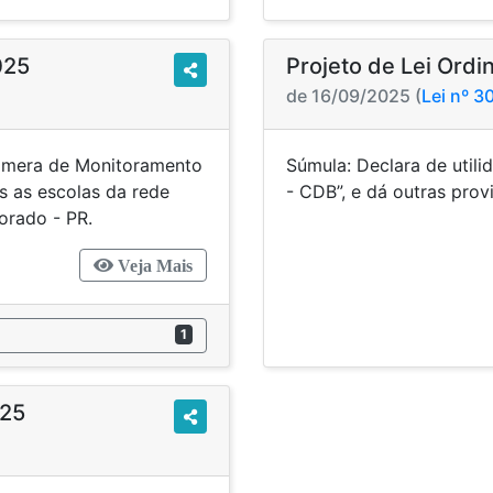
025
Projeto de Lei Ord
de 16/09/2025 (
Lei nº 
Câmera de Monitoramento
Súmula: Declara de util
 as escolas da rede
- CDB”, e dá
orado - PR.
Veja Mais
1
025