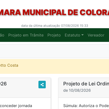
ARA MUNICIPAL DE COLO
data da última atualização 07/08/2026 15:33
ção
Projeto em Trâmite
Projeto
Estatuto
Vereador
otto Costa
026
Projeto de Lei Ord
de 10/08/2026
 conceder jornada
Súmula: Autoriza o Pode