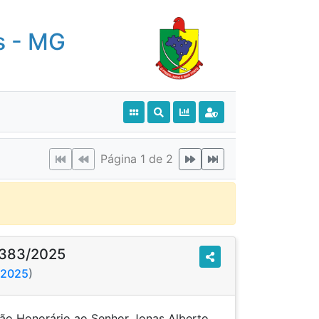
s - MG
Página 1 de 2
 383/2025
6/2025
)
ão Honorário ao Senhor Jonas Alberto