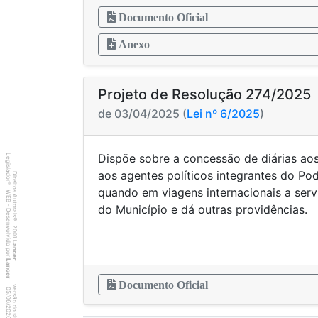
Documento Oficial
Anexo
Projeto de Resolução 274/2025
de 03/04/2025 (
Lei nº 6/2025
)
Dispõe sobre a concessão de diárias aos
Legislador
aos agentes políticos integrantes do Pod
Direitos Autorais
®
quando em viagens internacionais a ser
WEB - Desenvolvido por
do Município e dá outras providências.
©
2001
Lancer
Lancer
Documento Oficial
7
0
4
:3
9
0
5
/
0
6
/
2
0
2
6