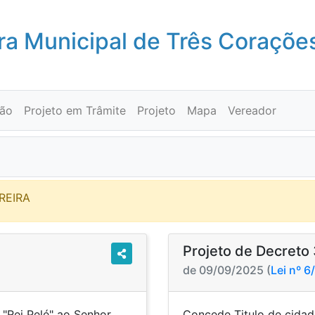
a Municipal de Três Coraçõe
ção
Projeto em Trâmite
Projeto
Mapa
Vereador
EREIRA
Projeto de Decreto
de 09/09/2025 (
Lei nº 
"Rei Pelé" ao Senhor
Concede Titulo de cidad