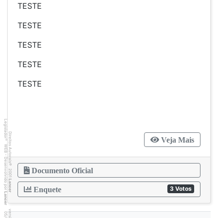
TESTE
TESTE
TESTE
TESTE
TESTE
Legislador
Direitos Autorais
Veja Mais
®
WEB - Desenvolvido por
©
Documento Oficial
2001
Lancer
3 Votos
Enquete
Lancer