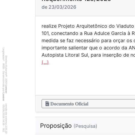
de 23/03/2026
realize Projeto Arquitetônico do Viadut
101, conectando a Rua Adulce Garcia à 
medida se faz necessário para orçar os 
importante salientar que o acordo da AN
Legislador
Autopista Litoral Sul, para inserção de 
Direitos Autorais
(...)
®
WEB - Desenvolvido por
©
2001
Lancer
Lancer
Documento Oficial
versão do sistema 2.10.20
8
2
4
:3
9
0
5
/
0
6
/
2
0
2
6
1
Proposição
(Pesquisa)
-
1