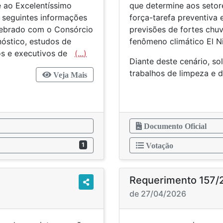
 ao Excelentíssimo
que determine aos setor
s seguintes informações
força-tarefa preventiva
lebrado com o Consórcio
previsões de fortes chu
nóstico, estudos de
fenômeno climático El N
cos e executivos de
(...)
Diante deste cenário, so
trabalhos de limpeza e
Veja Mais
Documento Oficial
1
Votação
Requerimento 157/
de 27/04/2026