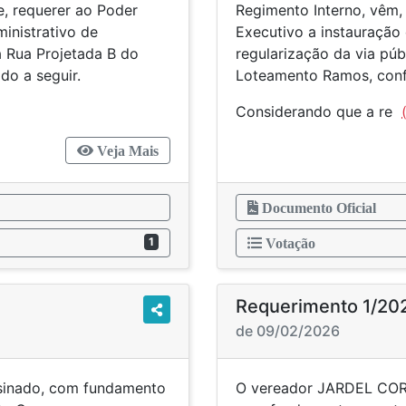
e, requerer ao Poder
Regimento Interno, vêm,
inistrativo de
Executivo a instauração
a Rua Projetada B do
regularização da via pú
o a seguir.
Loteamento Ramos, confo
Considerando que a re
(
Veja Mais
Documento Oficial
1
Votação
Requerimento 1/20
de 09/02/2026
sinado, com fundamento
O vereador JARDEL CORR