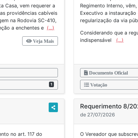
sta Casa, vem requerer a
Regimento Interno, vêm,
as providências cabíveis
Executivo a instauração
agem na Rodovia SC-410,
regularização da via púb
nção a enchentes e
(...)
Considerando que a regu
indispensável
(...)
Veja Mais
Documento Oficial
1
Votação
Requerimento 8/20
de 27/07/2026
to no art. 117 do
O Vereador que subscrev