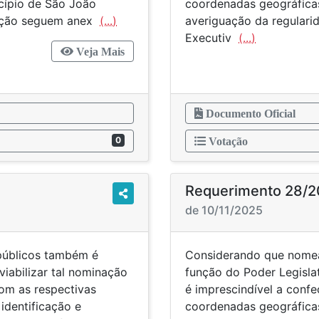
cípio de São João
coordenadas geográficas
zação seguem anex
(...)
averiguação da regularid
Executiv
(...)
Veja Mais
Documento Oficial
0
Votação
Requerimento 28/2
de 10/11/2025
públicos também é
Considerando que nomea
viabilizar tal nominação
função do Poder Legislat
om as respectivas
é imprescindível a conf
identificação e
coordenadas geográficas