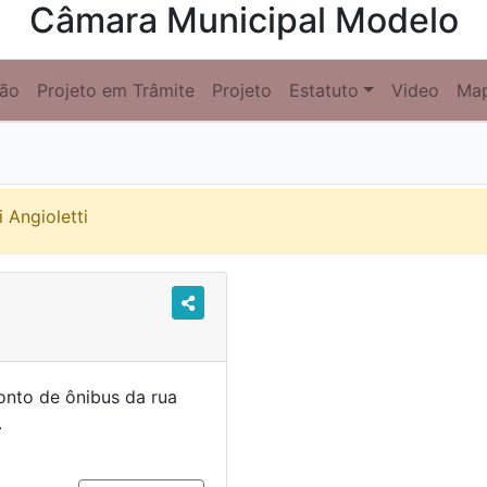
Câmara Municipal Modelo
ção
Projeto em Trâmite
Projeto
Estatuto
Video
Ma
 Angioletti
onto de ônibus da rua
rro Laranjeiras.