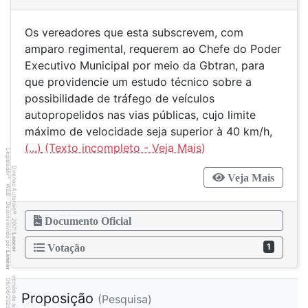
Os vereadores que esta subscrevem, com
amparo regimental, requerem ao Chefe do Poder
Executivo Municipal por meio da Gbtran, para
que providencie um estudo técnico sobre a
possibilidade de tráfego de veículos
autopropelidos nas vias públicas, cujo limite
máximo de velocidade seja superior à 40 km/h,
(...)
Legislador
Direitos Autorais
Veja Mais
®
WEB - Desenvolvido por
©
Documento Oficial
2001
Lancer
1
Votação
Lancer
5
4
4
:3
9
0
5
/
0
6
/
2
0
2
6
Proposição
(Pesquisa)