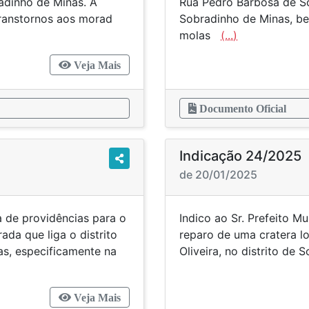
radinho de Minas. A
Rua Pedro Barbosa de So
transtornos aos morad
Sobradinho de Minas, b
molas
(...)
Veja Mais
Documento Oficial
Indicação 24/2025
de 20/01/2025
a de providências para o
Indico ao Sr. Prefeito M
ada que liga o distrito
reparo de uma cratera 
as, especificamente na
Oliveira, no distrito de 
Veja Mais