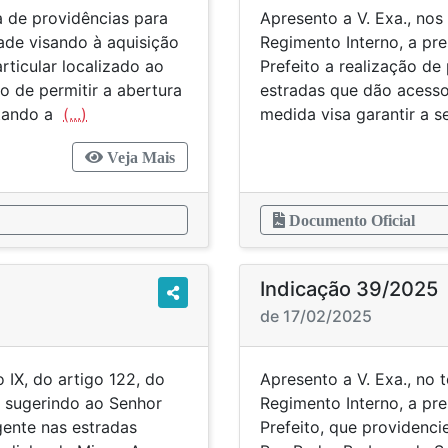
a de providências para
Apresento a V. Exa., nos
dade visando à aquisição
Regimento Interno, a pr
rticular localizado ao
Prefeito a realização d
o de permitir a abertura
estradas que dão acesso
itando a
(...)
medida visa garantir a s
Veja Mais
Documento Oficial
Indicação 39/2025
de 17/02/2025
 IX, do artigo 122, do
Apresento a V. Exa., no 
, sugerindo ao Senhor
Regimento Interno, a pr
gente nas estradas
Prefeito, que providenc