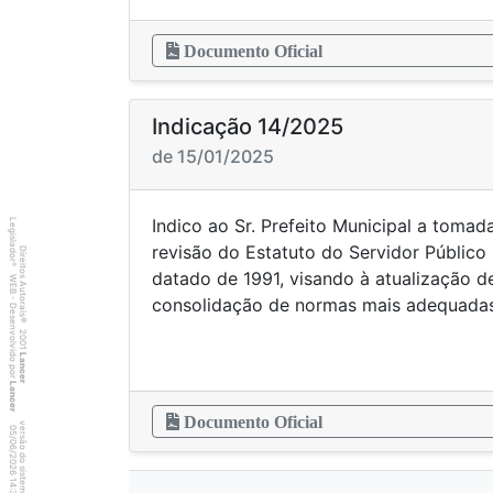
Documento Oficial
Indicação 14/2025
de 15/01/2025
Indico ao Sr. Prefeito Municipal a tomad
Legislador
revisão do Estatuto do Servidor Público
Direitos Autorais
®
datado de 1991, visando à atualização de
WEB - Desenvolvido por
consolidação de normas mais adequadas 
©
2001
Lancer
Lancer
Documento Oficial
versão do sistema 2.10.20
3
7
4
:3
9
0
5
/
0
6
/
2
0
2
6
1