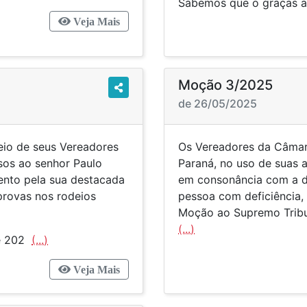
Sabemos que o graças
Veja Mais
Moção 3/2025
de 26/05/2025
eio de seus Vereadores
Os Vereadores da Câmar
sos ao senhor Paulo
Paraná, no uso de suas at
nto pela sua destacada
em consonância com a de
 provas nos rodeios
pessoa com deficiência,
Moção ao Supremo Tribun
(...)
de 202
(...)
Veja Mais