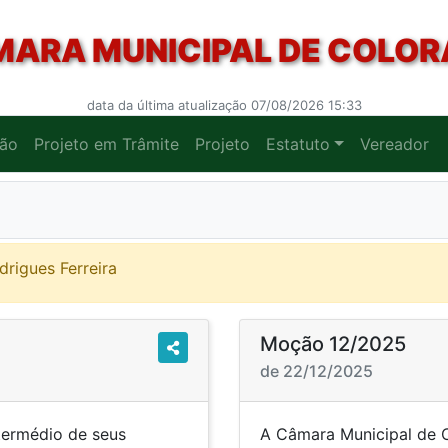
ARA MUNICIPAL DE COLO
data da última atualização 07/08/2026 15:33
ção
Projeto em Trâmite
Projeto
Estatuto
Vereador
drigues Ferreira
Moção 12/2025
de 22/12/2025
termédio de seus
A Câmara Municipal de C