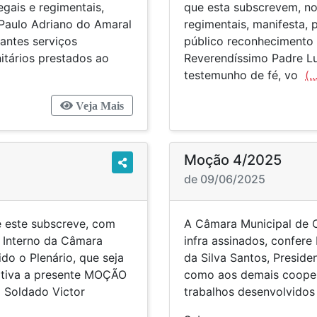
egais e regimentais,
que esta subscrevem, no 
Paulo Adriano do Amaral
regimentais, manifesta,
antes serviços
público reconhecimento
nitários prestados ao
Reverendíssimo Padre Lu
testemunho de fé, vo
(..
Veja Mais
Moção 4/2025
de 09/06/2025
e este subscreve, com
A Câmara Municipal de 
 Interno da Câmara
infra assinados, confere
do o Plenário, que seja
da Silva Santos, Presi
ativa a presente MOÇÃO
como aos demais cooper
oldado Victor
trabalhos desenvolvidos