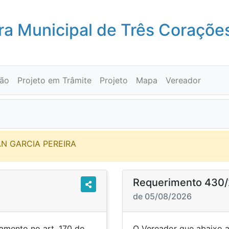
a Municipal de Três Coraçõe
ção
Projeto em Trâmite
Projeto
Mapa
Vereador
IAN GARCIA PEREIRA
Requerimento 430
de 05/08/2026
amento no art. 170 do
O Vereador que abaixo a