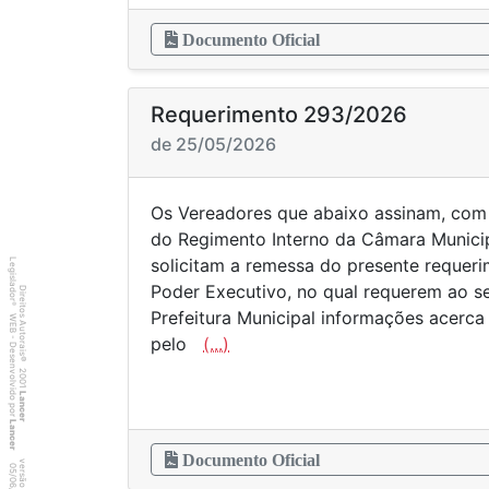
Documento Oficial
Requerimento 293/2026
de 25/05/2026
Os Vereadores que abaixo assinam, com
do Regimento Interno da Câmara Municip
solicitam a remessa do presente requer
Legislador
Poder Executivo, no qual requerem ao s
Direitos Autorais
®
Prefeitura Municipal informações acerc
WEB - Desenvolvido por
pelo
(...)
©
2001
Lancer
Lancer
Documento Oficial
1
0
4
:3
9
0
5
/
0
6
/
2
0
2
6