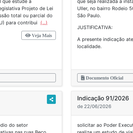
l que estude a
que seja realizada a ins
gislativa Projeto de Lei
Uller, no bairro Rodeio 
são total ou parcial do
São Paulo.
TU) para contribui
(...)
JUSTIFICATIVA:
Veja Mais
A presente indicação a
localidade.
Documento Oficial
Indicação 91/2026
de 22/06/2026
édio do setor
solicitar ao Poder Execu
cativas nas ruas Beco
realize um estudo de via