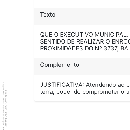
Texto
QUE O EXECUTIVO MUNICIPAL,
SENTIDO DE REALIZAR O ENRO
PROXIMIDADES DO Nº 3737, BA
Complemento
JUSTIFICATIVA: Atendendo ao pe
Legislador
terra, podendo comprometer o tr
Direitos Autorais
®
WEB - Desenvolvido por
©
2001
Lancer
Lancer