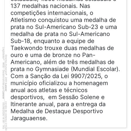
137 medalhas nacionais. Nas
competições internacionais, o
Atletismo conquistou uma medalha de
prata no Sul-Americano Sub-23 e uma
medalha de prata no Sul-Americano
Sub-18, enquanto a equipe de
Taekwondo trouxe duas medalhas de
Legislador
ouro e uma de bronze no Pan-
Direitos Autorais
Americano, além de três medalhas de
®
WEB - Desenvolvido por
prata no Gymnasiade (Mundial Escolar).
Com a Sanção da Lei 9907/2025, o
©
2001
município oficializou a homenagem
Lancer
anual aos atletas e técnicos
Lancer
desportivos, em Sessão Solene e
Itinerante anual, para a entrega da
versão do sistema 2.10.20
4
3
4
:3
9
0
5
/
0
6
/
2
0
2
6
Medalha de Destaque Desportivo
Jaraguaense.
1
-
1