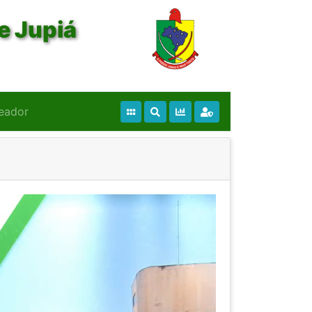
e Jupiá
eador