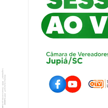
Legislador
Direitos Autorais
®
WEB - Desenvolvido por
©
2001
Lancer
Lancer