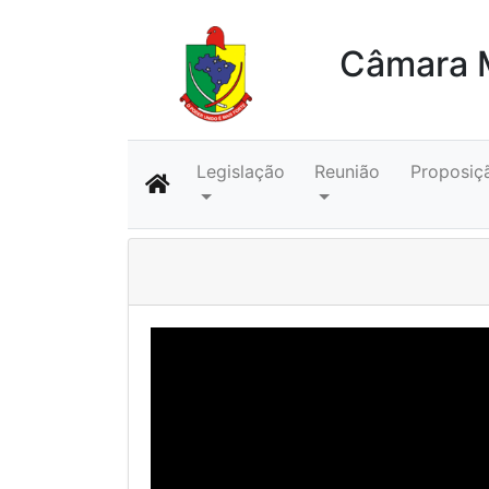
Câmara M
Legislação
Reunião
Proposiç