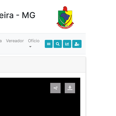
eira - MG
a
Vereador
Ofício