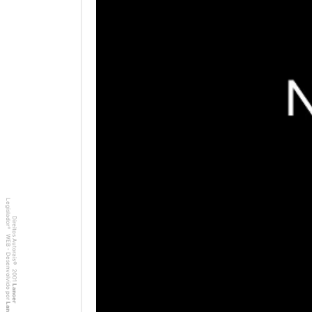
Legislador
Direitos Autorais
®
WEB - Desenvolvido por
©
2001
Lancer
Lancer