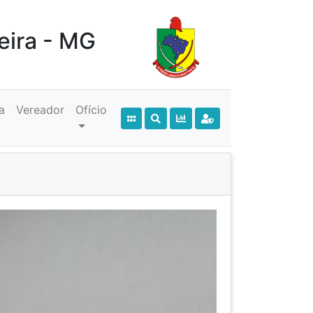
eira - MG
a
Vereador
Ofício