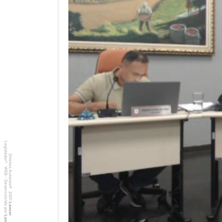
Legislador
Direitos Autorais
®
WEB - Desenvolvido por
©
2001
Lancer
Lancer