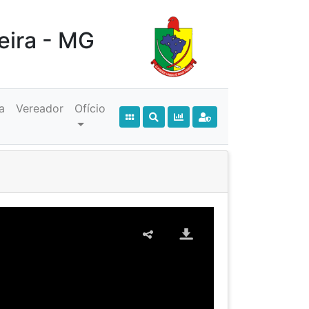
eira - MG
a
Vereador
Ofício