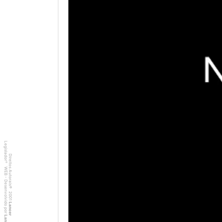
Legislador
Direitos Autorais
®
WEB - Desenvolvido por
©
2001
Lancer
Lancer