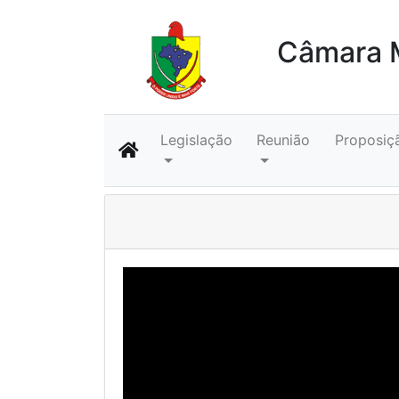
Câmara M
Legislação
Reunião
Proposiç