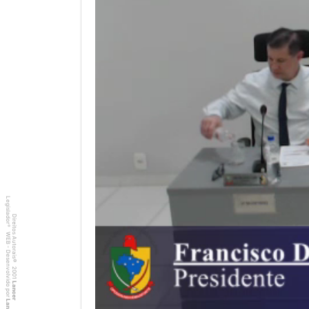
Legislador
Direitos Autorais
®
WEB - Desenvolvido por
©
2001
Lancer
Lancer