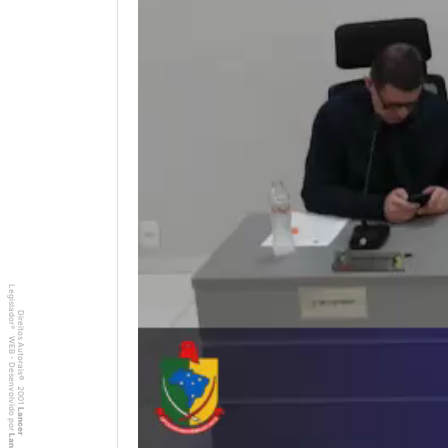
Legislador
Direitos Autorais
®
WEB - Desenvolvido por
©
2001
Lancer
Lancer