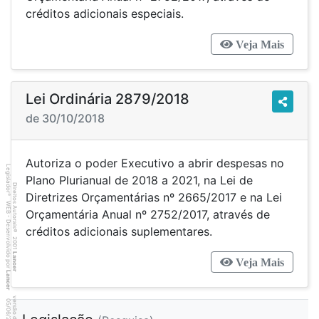
créditos adicionais especiais.
Veja Mais
Lei Ordinária 2879/2018
de 30/10/2018
Autoriza o poder Executivo a abrir despesas no
Legislador
Plano Plurianual de 2018 a 2021, na Lei de
Direitos Autorais
Diretrizes Orçamentárias nº 2665/2017 e na Lei
®
WEB - Desenvolvido por
Orçamentária Anual nº 2752/2017, através de
créditos adicionais suplementares.
©
2001
Lancer
Veja Mais
Lancer
3
6
4
:3
9
0
5
/
0
6
/
2
0
2
6