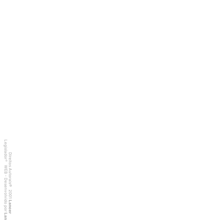
Legislador
Direitos Autorais
®
WEB - Desenvolvido por
©
2001
Lancer
Lancer