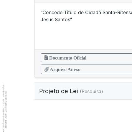
"Concede Título de Cidadã Santa-Ritens
Jesus Sa
Documento Oficial
Arquivo Anexo
Legislador
Projeto de Lei
(Pesquisa)
Direitos Autorais
®
WEB - Desenvolvido por
©
2001
Lancer
Lancer