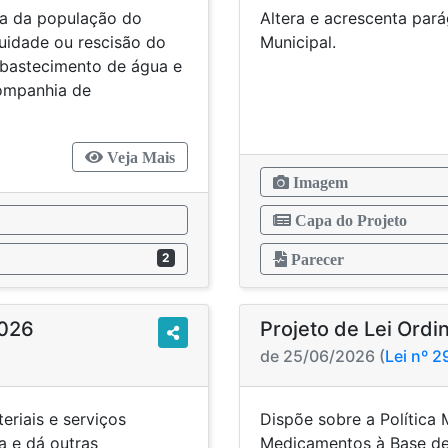
ta da população do
Altera e acrescenta pará
uidade ou rescisão do
Mun
abastecimento de água e
ompanhia de
Veja Mais
Imagem
Capa do Projeto
2
Parecer
2026
Projeto de Lei Ordi
de 25/06/2026 (
Lei nº 
eriais e serviços
Dispõe sobre a Política 
a e dá outras
Medicamentos à Base de