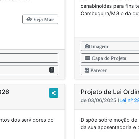
as.
canabinoides para fins 
Cambuquira/MG e dá out
Veja Mais
Imagem
Capa do Projeto
1
Parecer
2026
Projeto de Lei Ordi
de 03/06/2025 (
Lei nº 
ntos dos servidores do
Dispõe sobre moção de 
lativo.
da sua aposentado