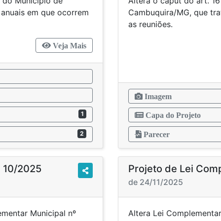
a do Município de
Altera o caput do art. 1
 anuais em que ocorrem
Cambuquira/MG, que tra
as reun
Veja Mais
Imagem
1
Capa do Projeto
2
Parecer
) 10/2025
Projeto de Lei Com
de 24/11/2025
ementar Municipal nº
Altera Lei Complementar