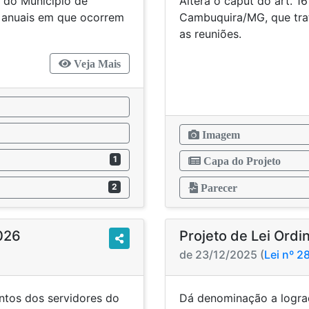
a do Município de
Altera o caput do art. 1
 anuais em que ocorrem
Cambuquira/MG, que tra
as reun
Veja Mais
Imagem
1
Capa do Projeto
2
Parecer
2026
Projeto de Lei Ordi
de 23/12/2025 (
Lei nº 
ntos dos servidores do
Dá denominaçã