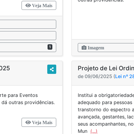
Veja Mais
1
Imagem
2025
Projeto de Lei Ordi
de 09/06/2025 (
Lei nº 
rte para Eventos
Institui a obrigatorieda
e dá outras providências.
adequado para pessoas c
transtorno do espectro 
avançada, gestantes, la
Veja Mais
seus acompanhantes, nos
Mun
(...)