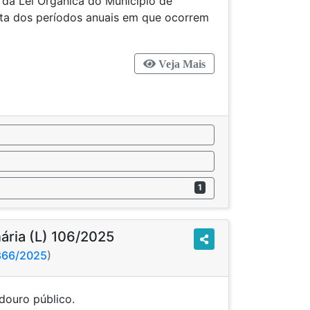
6 da Lei Orgânica do Município de
ta dos períodos anuais em que ocorrem
iões.
Veja Mais
1
nária (L) 106/2025
2866/2025
)
o a logradouro público.