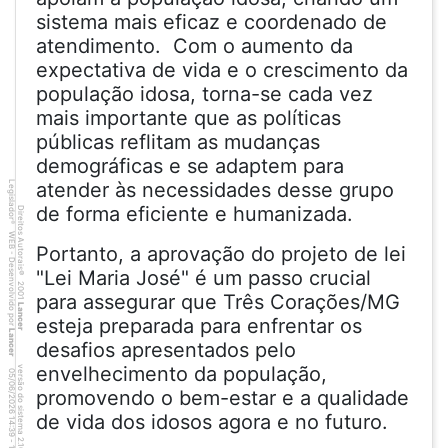
sistema mais eficaz e coordenado de
atendimento. Com o aumento da
expectativa de vida e o crescimento da
população idosa, torna-se cada vez
mais importante que as políticas
públicas reflitam as mudanças
demográficas e se adaptem para
atender às necessidades desse grupo
Legislador
de forma eficiente e humanizada.
Direitos Autorais
®
WEB - Desenvolvido por
Portanto, a aprovação do projeto de lei
"Lei Maria José" é um passo crucial
©
2001
para assegurar que Três Corações/MG
Lancer
esteja preparada para enfrentar os
Lancer
desafios apresentados pelo
envelhecimento da população,
versão do sistema 2.10.20
6
7
4
:3
9
0
5
/
0
6
/
2
0
2
6
promovendo o bem-estar e a qualidade
de vida dos idosos agora e no futuro.
1
-