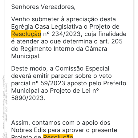
Senhores Vereadores,
Venho submeter à apreciação desta
Egrégia Casa Legislativa o Projeto de
Resolução
nº 234/2023, cuja finalidade
é atender ao que determina o art. 205
do Regimento Interno da Câmara
Municipal.
Deste modo, a Comissão Especial
deverá emitir parecer sobre o veto
Legislador
parcial nº 59/2023 aposto pelo Prefeito
Direitos Autorais
Municipal ao Projeto de Lei nº
®
WEB - Desenvolvido por
5890/2023.
©
2001
Lancer
Assim, contamos com o apoio dos
Lancer
Nobres Edis para aprovar o presente
Projeto de
Resolução
.