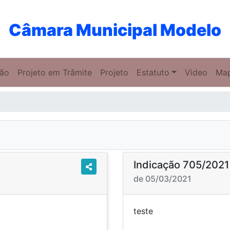
Câmara Municipal Modelo
ção
Projeto em Trâmite
Projeto
Estatuto
Video
Ma
Indicação 705/2021
de 05/03/2021
te
t