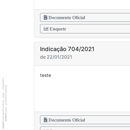
Documento Oficial
Enquete
Indicação 704/2021
de 22/01/2021
tes
Legislador
Direitos Autorais
®
WEB - Desenvolvido por
©
2001
Lancer
Documento Oficial
Lancer