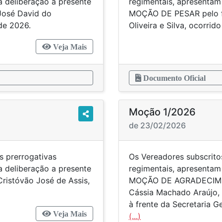
a deliberação a presente
regimentais, apresentam
José David do
MOÇÃO DE PESAR pelo f
de 2026.
Oliveira e Silva, ocorri
Veja Mais
Documento Oficial
Moção 1/2026
de 23/02/2026
s prerrogativas
Os Vereadores subscrito
a deliberação a presente
regimentais, apresentam
istóvão José de Assis,
MOÇÃO DE AGRADECIMENT
Cássia Machado Araújo, 
à frente da Secretaria G
Veja Mais
(...)