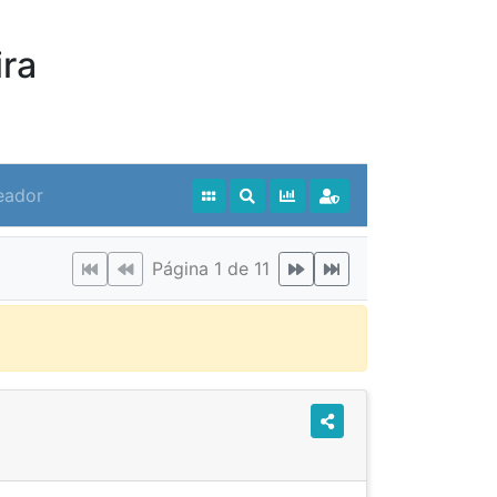
ra
eador
Página 1 de 11