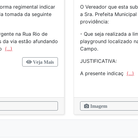
orma regimental indicar
O Vereador que esta sub
 da tomada da seguinte
a Sra. Prefeita Municipa
providência:
rgente na Rua Rio de
- Que seja realizada a l
s da via estão afundando
playground localizado n
no
(...)
Campo.
JUSTIFICATIVA:
Veja Mais
A presente indicaç
(...)
Imagem