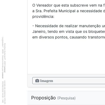
O Vereador que esta subscreve vem na f
a Sra. Prefeita Municipal a necessidade
providência:
- Necessidade de realizar manutenção u
Janeiro, tendo em vista que os bloquete
em diversos pontos, causando transtor
Legislador
Direitos Autorais
®
WEB - Desenvolvido por
©
2001
Lancer
Lancer
Imagem
versão do sistema 2.10.20
4
0
4
:3
9
0
5
/
0
6
/
2
0
2
6
1
Proposição
(Pesquisa)
-
1