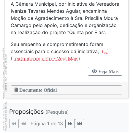
A Câmara Municipal, por iniciativa da Vereadora
Ivanize Tavares Mendes Aguiar, encaminha
Moção de Agradecimento à Sra. Priscilla Moura
Camargo pelo apoio, dedicação e organização
na realização do projeto “Quinta por Elas”.
Seu empenho e comprometimento foram
Legislador
essenciais para o sucesso da iniciativa,
(...)
Direitos Autorais
®
WEB - Desenvolvido por
Veja Mais
©
2001
Lancer
Documento Oficial
Lancer
versão do sistema 2.10.20
6
9
4
:3
9
0
5
/
0
6
/
2
0
2
6
Proposições
(Pesquisa)
1
Página 1 de 13
-
2