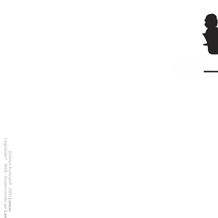
Legislador
Direitos Autorais
®
WEB - Desenvolvido por
©
2001
Lancer
Lancer