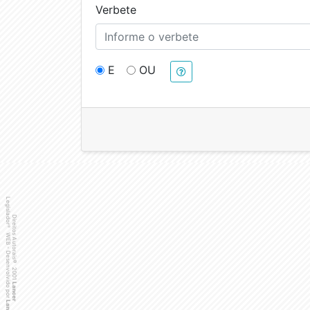
Verbete
E
OU
Legislador
Direitos Autorais
®
WEB - Desenvolvido por
©
2001
Lancer
Lancer