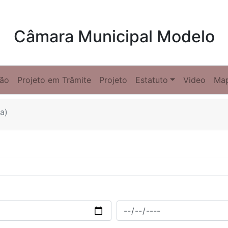
Câmara Municipal Modelo
ção
Projeto em Trâmite
Projeto
Estatuto
Video
Ma
a)