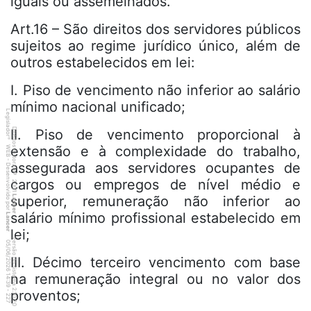
iguais ou assemelhados.
Art.16 – São direitos dos servidores públicos
sujeitos ao regime jurídico único, além de
outros estabelecidos em lei:
I. Piso de vencimento não inferior ao salário
mínimo nacional unificado;
Legislador
Direitos Autorais
II. Piso de vencimento proporcional à
®
WEB - Desenvolvido por
extensão e à complexidade do trabalho,
assegurada aos servidores ocupantes de
©
cargos ou empregos de nível médio e
2001
superior, remuneração não inferior ao
Lancer
salário mínimo profissional estabelecido em
Lancer
lei;
versão do sistema 2.10.20
2
7
4
:3
9
0
5
/
0
6
/
2
0
2
6
III. Décimo terceiro vencimento com base
na remuneração integral ou no valor dos
1
-
proventos;
2