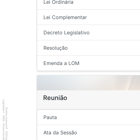
Lei Ordinária
Lei Complementar
Decreto Legislativo
Resolução
Emenda a LOM
Reunião
Legislador
Direitos Autorais
®
Pauta
WEB - Desenvolvido por
©
Ata da Sessão
2001