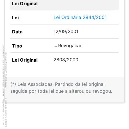
Lei Ordinária 2844/2001
12/09/2001
…
Revogação
Legislador
Direitos Autorais
®
2808/2000
WEB - Desenvolvido por
©
2001
Lancer
(*) Leis Associadas: Partindo da lei original,
Lancer
seguida por toda lei que a alterou ou revogou.
versão do sistema 2.10.20
7
4
4
:3
9
0
5
/
0
6
/
2
0
2
6
1
-
1