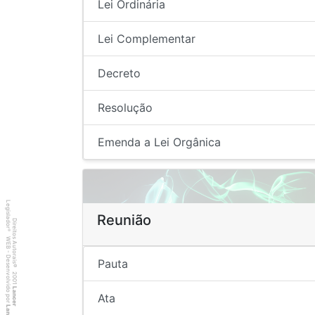
Lei Ordinária
Lei Complementar
Decreto
Resolução
Emenda a Lei Orgânica
Legislador
Reunião
Direitos Autorais
®
WEB - Desenvolvido por
Pauta
©
2001
Lancer
Ata
Lancer