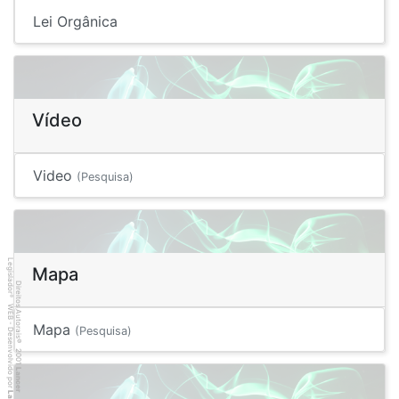
Lei Orgânica
Vídeo
Video
(Pesquisa)
Legislador
Mapa
Direitos Autorais
®
WEB - Desenvolvido por
Mapa
(Pesquisa)
©
2001
Lancer