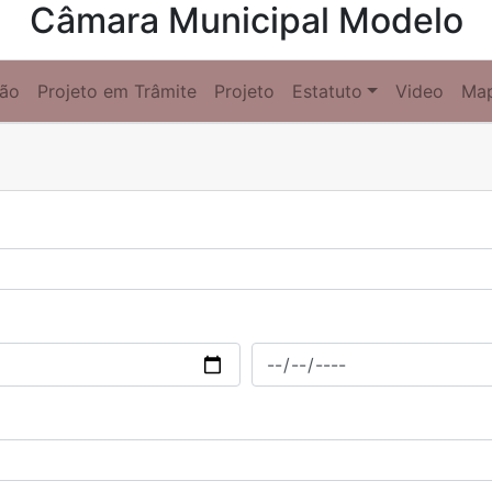
Câmara Municipal Modelo
ção
Projeto em Trâmite
Projeto
Estatuto
Video
Ma